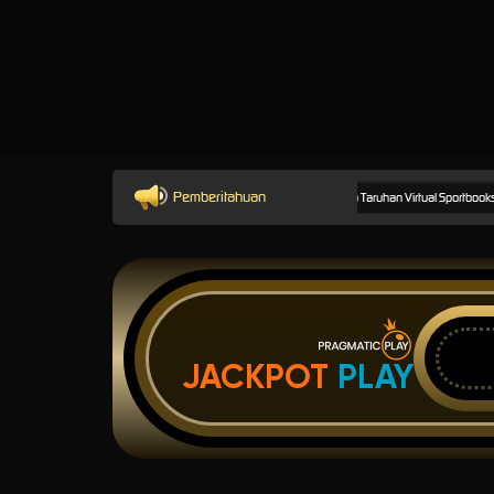
Pemberitahuan
diakan Deposit via pulsa tanpa potongan | Tidak Menerima Taruhan Virtual Sportbooks dan Bas
JACKPOT
PLAY