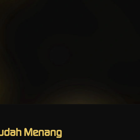
Pindai kod
untuk Un
Android 
 Mudah Menang