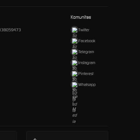
Komunitas
138059473
Twitter
Facebook
Telegram
Instagram
Pinterest
Whatsapp