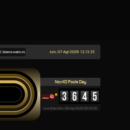
Jum, 07-Agt-2026 13.13.35
waktu ini, CQ9 permainan tidak akan tersedia. Kami memohon maaf atas ketidaknyamanan yang 
Nex4D Pools Day
Live Draw Kam, 06-Agt-2026 00.00.00