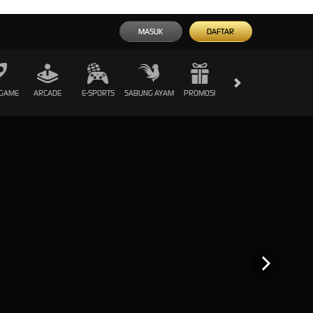
MASUK
DAFTAR
 GAME
ARCADE
E-SPORTS
SABUNG AYAM
PROMOSI