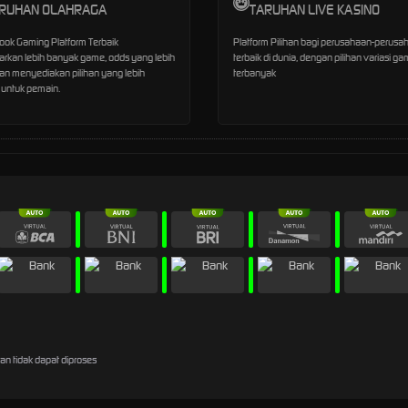
RUHAN OLAHRAGA
TARUHAN LIVE KASINO
ook Gaming Platform Terbaik
Platform Pilihan bagi perusahaan-perusa
kan lebih banyak game, odds yang lebih
terbaik di dunia, dengan pilihan variasi g
 dan menyediakan pilihan yang lebih
terbanyak
untuk pemain.
an tidak dapat diproses