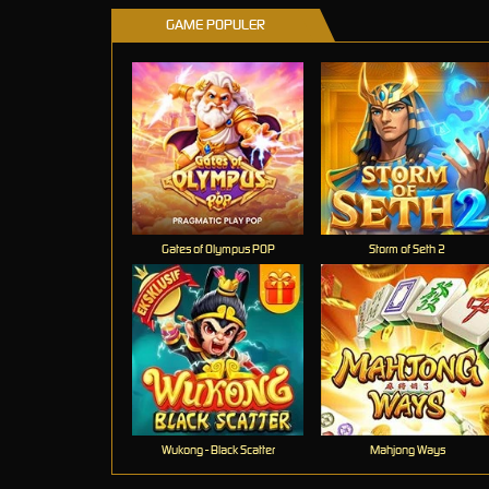
GAME POPULER
Gates of Olympus POP
Storm of Seth 2
Wukong - Black Scatter
Mahjong Ways