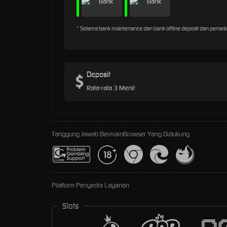
* Selama bank maintenance dan bank offline deposit dan penarik
Deposit
Rata-rata 3 Menit
Tanggung Jawab Bermain
Browser Yang Didukung
Platform Penyedia Layanan
Slots