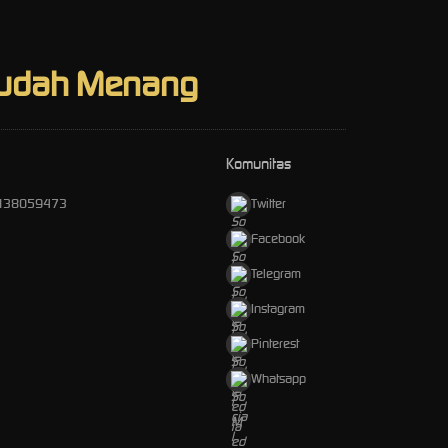
 Mudah Menang
Komunitas
138059473
Twitter
Facebook
Telegram
Instagram
Pinterest
Whatsapp