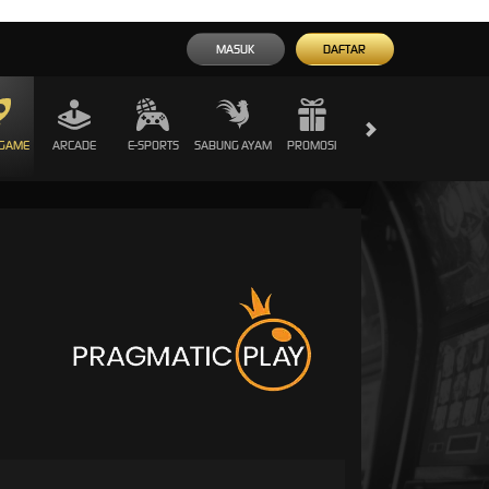
MASUK
DAFTAR
 GAME
ARCADE
E-SPORTS
SABUNG AYAM
PROMOSI