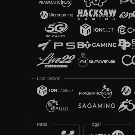
Live Casino
Race
Togel