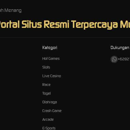
dah Menang
ortal Situs Resmi Terpercaya
Kategori
Dukungan
Hot Games
+6282
Slots
Live Casino
Race
Togel
Olahraga
Crash Game
Arcade
E-Sports