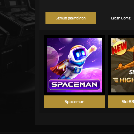
Semua permainan
Crash Game
Spaceman
Slot88