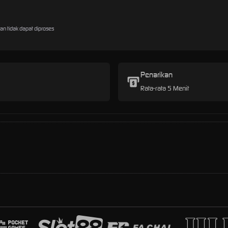
an tidak dapat diproses
Penarikan
Rata-rata 5 Menit