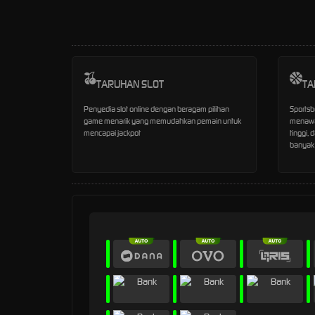
TARUHAN SLOT
TA
Penyedia slot online dengan beragam pilihan
Sportsb
game menarik yang memudahkan pemain untuk
menawar
mencapai jackpot
tinggi,
banyak 