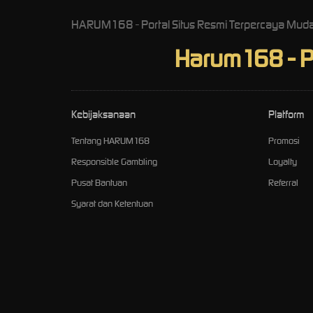
HARUM168 - Portal Situs Resmi Terpercaya Mu
Harum168 -
P
Kebijaksanaan
Platform
Tentang HARUM168
Promosi
Responsible Gambling
Loyalty
Pusat Bantuan
Referral
Syarat dan Ketentuan