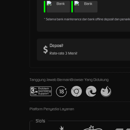
* Selama bank maintenance dan bank offline deposit dan penarik
Deposit
Rata-rata 3 Menit
Tanggung Jawab Bermain
Browser Yang Didukung
Platform Penyedia Layanan
Slots