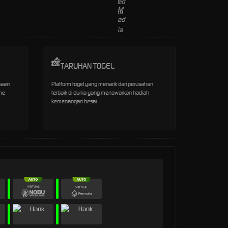
TARUHAN TOGEL
haan
Platform togel yang menarik dari perusahan
ame
terbaik di dunia yang menawarkan hadiah
kemenangan besar