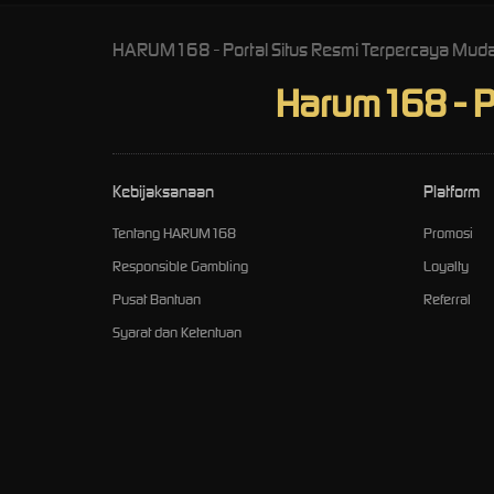
HARUM168 - Portal Situs Resmi Terpercaya Mu
Harum168 -
P
Kebijaksanaan
Platform
Tentang HARUM168
Promosi
Responsible Gambling
Loyalty
Pusat Bantuan
Referral
Syarat dan Ketentuan