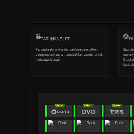
TARUHAN SLOT
TA
Penyedia slot online dengan beragam pilihan
Sportsb
game menarik yang memudahkan pemain untuk
menawar
mencapai jackpot
tinggi,
banyak 