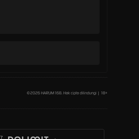
©2026 HARUM168. Hak cipta dilindungi | 18+