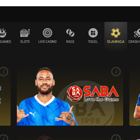
xp**ma Berhasil Withdraw Rp 1.501.000,00
 GAMES
SLOTS
LIVE CASINO
RACE
TOGEL
OLAHRAGA
CRASH
i
i
i
i