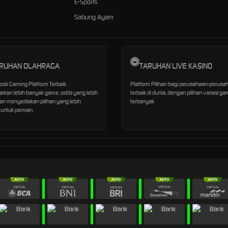
E-Sports
Sabung Ayam
RUHAN OLAHRAGA
TARUHAN LIVE KASINO
ook Gaming Platform Terbaik
Platform Pilihan bagi perusahaan-perusa
kan lebih banyak game, odds yang lebih
terbaik di dunia, dengan pilihan variasi g
 dan menyediakan pilihan yang lebih
terbanyak
untuk pemain.