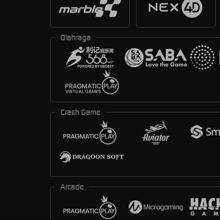
Olahraga
Crash Game
Arcade