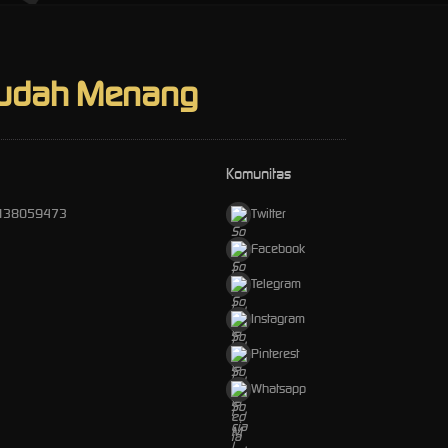
 Mudah Menang
Komunitas
138059473
Twitter
Facebook
Telegram
Instagram
Pinterest
Whatsapp