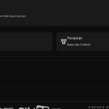
an tidak dapat diproses
Penarikan
Rata-rata 5 Menit