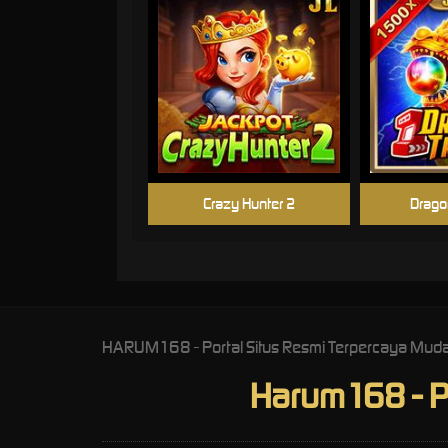
Crazy Hunter 2
Drago
HARUM168 - Portal Situs Resmi Terpercaya Mu
Harum168 -
P