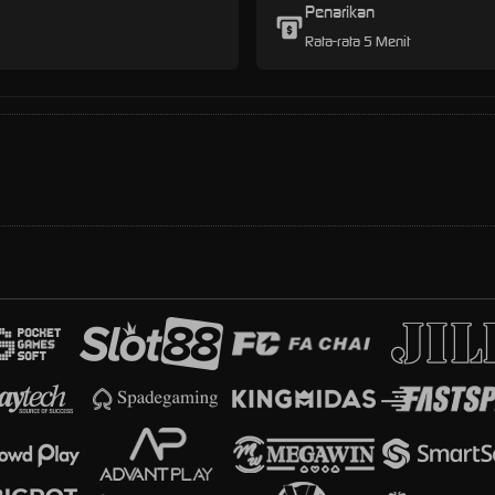
Penarikan
Rata-rata 5 Menit