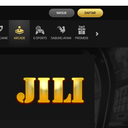
MASUK
DAFTAR
 GAME
ARCADE
E-SPORTS
SABUNG AYAM
PROMOSI