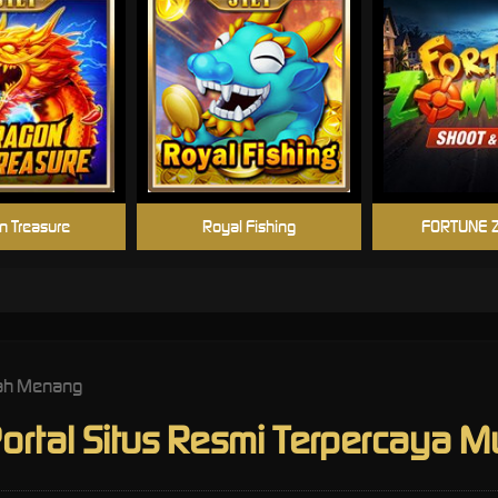
n Treasure
Royal Fishing
FORTUNE 
dah Menang
ortal Situs Resmi Terpercaya