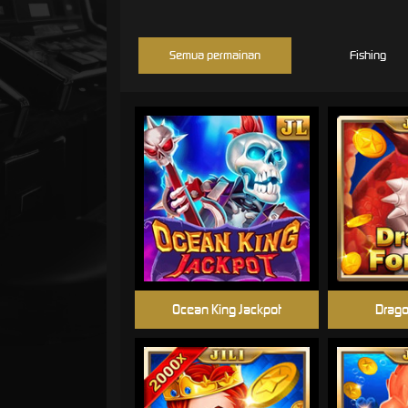
Semua permainan
Fishing
Ocean King Jackpot
Drago