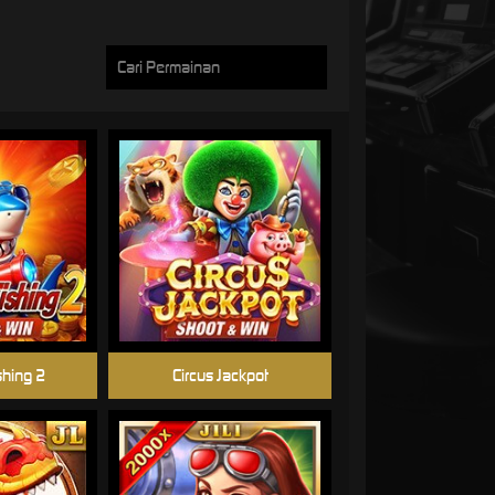
shing 2
Circus Jackpot