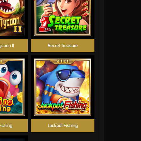
ycoon II
Secret Treasure
ishing
Jackpot Fishing