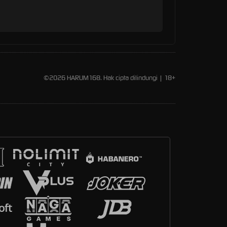
©2026 HARUM168. Hak cipta dilindungi | 18+