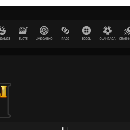
sr**ch Berhasil Withdraw Rp 960.000,00
 GAMES
SLOTS
LIVE CASINO
RACE
TOGEL
OLAHRAGA
CRASH
JILI