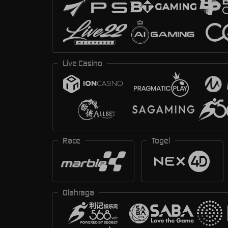
Live Casino
Race
Togel
Olahraga