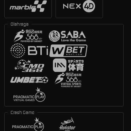
Olahraga
Crash Game