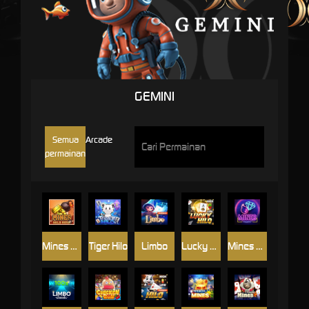
GEMINI
Semua
Arcade
permainan
Mines Gold Rush
Tiger Hilo
Limbo
Lucky Hilo
Mines Neon