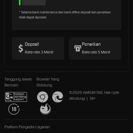
* Selama bank maintenance dan bank offline deposit dan penarikan
tidak dapat diproses
Deposit
Penarikan
Rata-rata 3 Menit
Rata-rata 5 Menit
Tanggung Jawab
Browser Yang
Bermain
Didukung
©2026 HARUM168. Hak cipta
dilindungi | 18+
Platform Penyedia Layanan