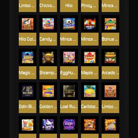
Limbo Classic
Chicken Run
Hilo
Pinoy Mines
Mines Maple
Hilo Gold Rush
Candy Mines
Mines Soccer
Mines Classic
Bonus Bingo
Magic Bingo
Steampunk
EggHunt Bingo
Maple Bingo
Arcade Bingo
Odin Bingo
Golden Bingo
Lost Ruins
Caribbean Bingo
Limbo Gold Rush